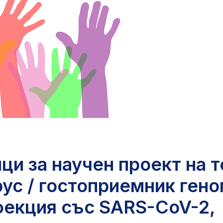
и за научен проект на т
ус / гостоприемник ген
фекция със SARS-CoV-2,