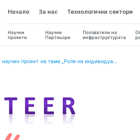
Начало
За нас
Технологични сектори
Научни
Научни
Ползватели на
О
проекти
Партньори
инфраструктурата
р
Набираме доброволци за научен проект на тема „Роля на индивидуалните вирус / гостоприемник геномни характеристики за отговора към инфекция със SARS-CoV-2,