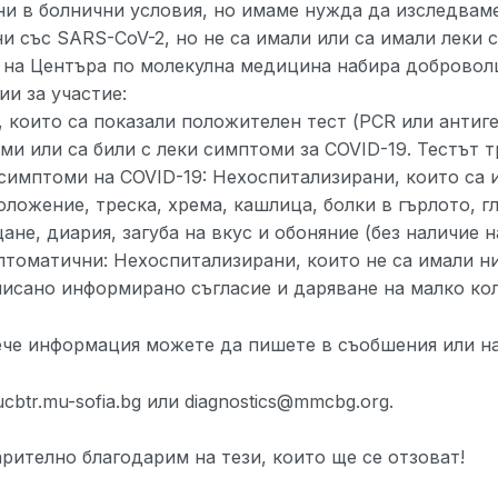
ни в болнични условия, но имаме нужда да изследваме
ни със SARS-CoV-2, но не са имали или са имали леки 
 на Центъра по молекулна медицина набира доброволц
ии за участие:
, които са показали положителен тест (PCR или антиге
ми или са били с леки симптоми за COVID-19. Тестът т
 симптоми на COVID-19: Нехоспитализирани, които са 
оложение, треска, хрема, кашлица, болки в гърлото, г
не, диария, загуба на вкус и обоняние (без наличие н
птоматични: Нехоспитализирани, които не са имали н
писано информирано съгласие и даряване на малко коли
ече информация можете да пишете в съобшения или на 
cbtr.mu-sofia.bg или diagnostics@mmcbg.org.
рително благодарим на тези, които ще се отзоват!