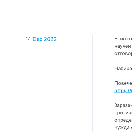
Екип о
14 Dec 2022
научен
отгово
Набира
Повече
https:/
Заразе
критич
опреде
нужда 