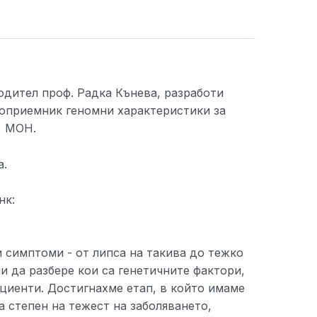
дител проф. Радка Кънева, разработи
топриемник геномни характеристики за
, МОН.
а.
нк:
 симптоми - от липса на такива до тежко
и да разбере кои са генетичните фактори,
циенти. Достигнахме етап, в който имаме
 степен на тежест на заболяването,