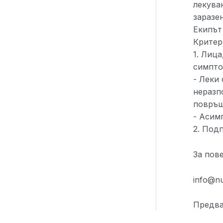
лекува
заразе
Екипът
Критер
1. Лица
симпто
- Леки
неразп
повръща
- Асим
2. Под
За пов
info@nu
Предва