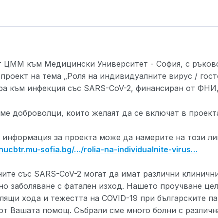
т ЦММ към Медицински Университет - София, с ръково
 проект на тема „Роля на индивидуалните вирус / гос
ра към инфекция със SARS-CoV-2, финансиран от ФНИ
ме доброволци, които желаят да се включат в проект
 информация за проекта може да намерите на този ли
/nucbtr.mu-sofia.bg/
…/rolia-na-individualnite-virus…
ните със SARS-CoV-2 могат да имат различни клинични
но заболяване с фатален изход. Нашето проучване цел
лящи хода и тежестта на COVID-19 при българските па
от Вашата помощ. Събрали сме много болни с различна