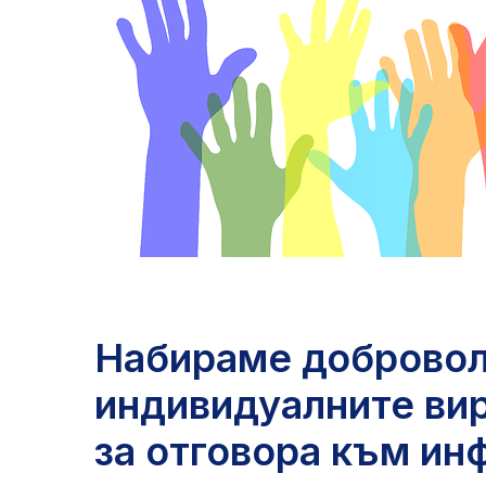
Набираме доброволц
индивидуалните вир
за отговора към ин