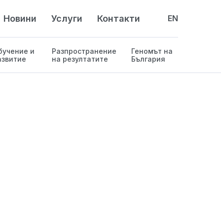
Новини
Услуги
Контакти
EN
бучение и
Разпространение
Геномът на
азвитие
на резултатите
България