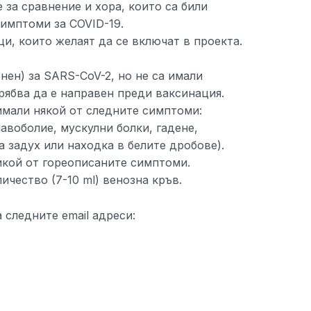
 за сравнение и хора, които са били
симптоми за COVID-19.
и, които желаят да се включат в проекта.
нен) за SARS-CoV-2, но не са имали
рябва да е направен преди ваксинация.
имали някой от следните симптоми:
лавоболие, мускулни болки, гадене,
а задух или находка в белите дробове).
икой от гореописаните симптоми.
чество (7-10 ml) венозна кръв.
следните email адреси: