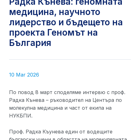
Радка Кънева: геномната
медицина, научното
лидерство и бъдещето на
проекта Геномът на
България
10 Mar 2026
По повод 8 март споделяме интервю с проф.
Радка Кънева – ръководител на Центъра по
молекулна медицина и част от екипа на
НУКБПИ.
Проф. Радка Къунева един от водещите
български учени в областта на молекулярната