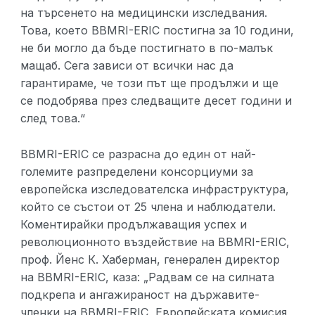
на търсенето на медицински изследвания.
Това, което BBMRI-ERIC постигна за 10 години,
не би могло да бъде постигнато в по-малък
мащаб. Сега зависи от всички нас да
гарантираме, че този път ще продължи и ще
се подобрява през следващите десет години и
след това.“
BBMRI-ERIC се разрасна до един от най-
големите разпределени консорциуми за
европейска изследователска инфраструктура,
който се състои от 25 члена и наблюдатели.
Коментирайки продължаващия успех и
революционното въздействие на BBMRI-ERIC,
проф. Йенс К. Хаберман, генерален директор
на BBMRI-ERIC, каза: „Радвам се на силната
подкрепа и ангажираност на държавите-
членки на BBMRI-ERIC, Европейската комисия