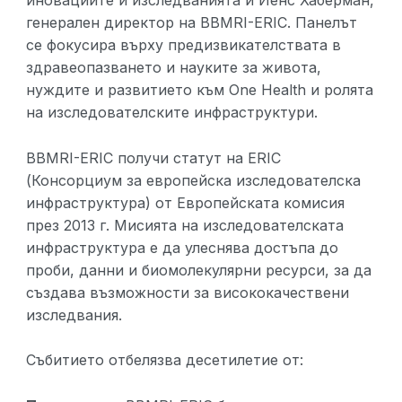
иновациите и изследванията и Йенс Хаберман,
генерален директор на BBMRI-ERIC. Панелът
се фокусира върху предизвикателствата в
здравеопазването и науките за живота,
нуждите и развитието към One Health и ролята
на изследователските инфраструктури.
BBMRI-ERIC получи статут на ERIC
(Консорциум за европейска изследователска
инфраструктура) от Европейската комисия
през 2013 г. Мисията на изследователската
инфраструктура е да улеснява достъпа до
проби, данни и биомолекулярни ресурси, за да
създава възможности за висококачествени
изследвания.
Събитието отбелязва десетилетие от: