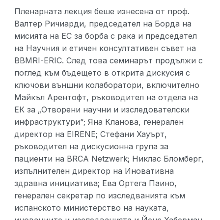
Пленарната лекция беше изнесена от проф.
Валтер Ричиарди, председател на Борда на
мисията на ЕС за борба с рака и председател
на Научния и етичен консултативен съвет на
BBMRI-ERIC. След това семинарът продължи с
поглед към бъдещето в открита дискусия с
ключови външни колаборатори, включително
Майкъл Арентофт, ръководител на отдела на
ЕК за „Отворени научни и изследователски
инфраструктури“; Яна Кланова, генерален
директор на EIRENE; Стефани Хауърт,
ръководител на дискусионна група за
пациенти на BRCA Netzwerk; Никлас Бломберг,
изпълнителен директор на Иновативна
здравна инициатива; Ева Ортега Паино,
генерален секретар по изследванията към
испанското министерство на науката,