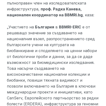
пълноправен член на изследователската
инфраструктура,
проф. Радка Канева,
национален координатор на BBMRI.bg
, каза:
„Участието на
България
в
BBMRI-ERIC
е от
решаващо значение за създаването на
националния възел, разпространението сред
българските учени на културата на
биобанкиране и споделянето на ценни набори
от биологични проби и данни, за да се даде
възможност за биомедицински изследвания.
Това насърчи създаването на
висококачествени национални колекции и
биобанки, повиши тяхната видимост и
позволи включването на България в ключови
международни проекти и инициативи, като
CanServ, Европейското партньорство за редки
болести (ERDERA), инфраструктура за геномни