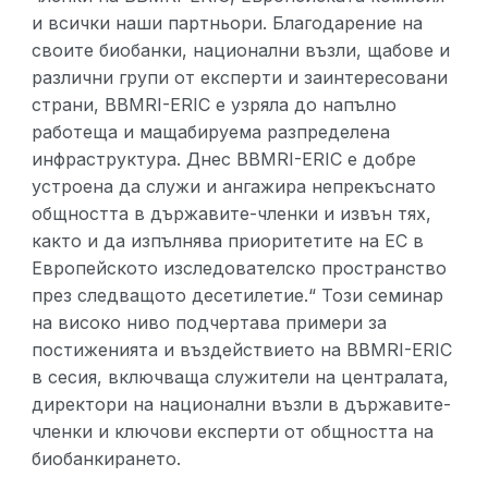
и всички наши партньори. Благодарение на
своите биобанки, национални възли, щабове и
различни групи от експерти и заинтересовани
страни, BBMRI-ERIC е узряла до напълно
работеща и мащабируема разпределена
инфраструктура. Днес BBMRI-ERIC е добре
устроена да служи и ангажира непрекъснато
общността в държавите-членки и извън тях,
както и да изпълнява приоритетите на ЕС в
Европейското изследователско пространство
през следващото десетилетие.“ Този семинар
на високо ниво подчертава примери за
постиженията и въздействието на BBMRI-ERIC
в сесия, включваща служители на централата,
директори на национални възли в държавите-
членки и ключови експерти от общността на
биобанкирането.