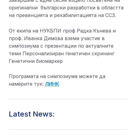
завършим с една сесия изцяло посветена на
оригинални български разработки в областта
на превенцията и рехабилитацията на ССЗ.
От екипа на НУКБПИ проф Радка Кънева и
проф. Иванка Димова взема участие в
симпозиума с презентации по актуалните
теми Персонализиран генетичен скрининг
Генетични биомаркер
Програмата на симпозиума можете да
намерите тук:
ЛИНК
Latest News: