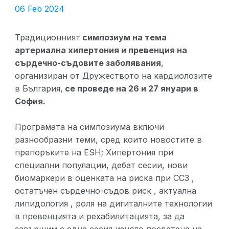
06 Feb 2024
Традиционният
симпозиум на тема
артериална хипертония и превенция на
сърдечно-съдовите заболявания
,
организиран от Дружеството на кардиолозите
в България,
се проведе на 26 и 27 януари в
София.
Програмата на симпозиума включи
разнообразни теми, сред които новостите в
препоръките на ESH; Хипертония при
специални популации, дебат сесии, нови
биомаркери в оценката на риска при ССЗ ,
остатъчен сърдечно-съдов риск , актуална
липидология , роля на дигиталните технологии
в превенцията и рехабилитацията, за да